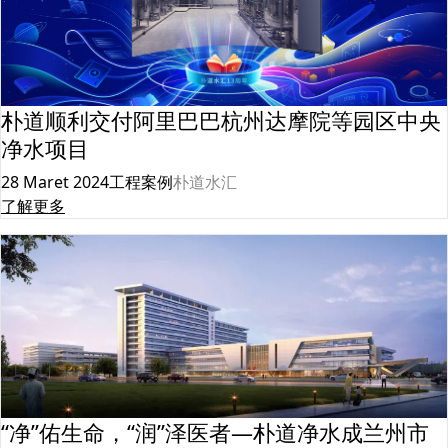
朴道顺利交付阿里巴巴杭州达摩院等园区中央
净水项目
28 Maret 2024
工程案例
朴道水汇
了解更多
“净”佑生命，“润”泽医者—朴道净水成兰州市