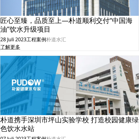
匠心至臻，品质至上—朴道顺利交付“中国海
油”饮水升级项目
28 Juli 2023
工程案例
朴道水汇
了解更多
朴道携手深圳市坪山实验学校 打造校园健康绿
色饮水水站
07 Juli 2023
工程案例
朴道水汇