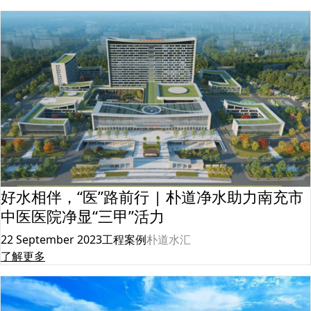
好水相伴，“医”路前行 | 朴道净水助力南充市
中医医院净显“三甲”活力
22 September 2023
工程案例
朴道水汇
了解更多